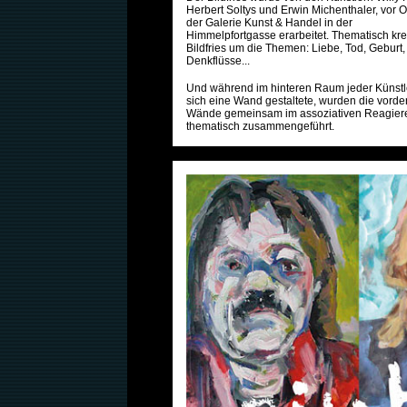
Herbert Soltys und Erwin Michenthaler, vor Or
der Galerie Kunst & Handel in der
Himmelpfortgasse erarbeitet. Thematisch krei
Bildfries um die Themen: Liebe, Tod, Geburt,
Denkflüsse...
Und während im hinteren Raum jeder Künstle
sich eine Wand gestaltete, wurden die vorde
Wände gemeinsam im assoziativen Reagier
thematisch zusammengeführt.