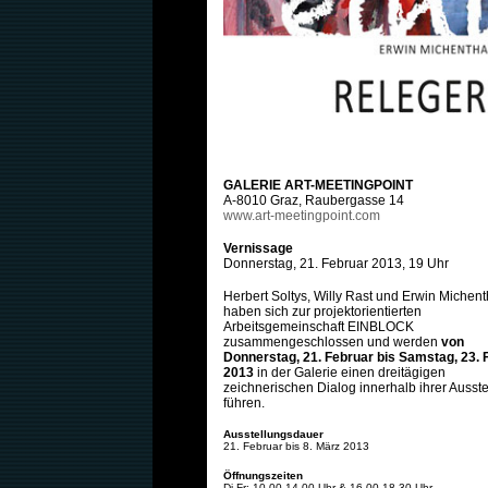
GALERIE ART-MEETINGPOINT
A-8
010 Graz, Raubergasse 14
www.art-meetingpoint.com
Vernissage
Donnerstag, 21. Februar 2013, 19 Uhr
Herbert Soltys, Willy Rast und Erwin Michent
haben sich zur projektorientierten
Arbeitsgemeinschaft EINBLOCK
zusammengeschlossen und werden
von
Donnerstag, 21. Februar bis Samstag, 23. 
2013
in der Galerie einen dreitägigen
zeichnerischen Dialog innerhalb ihrer Ausst
führen.
Ausstellungsdauer
21. Februar bis 8. März 2013
Öffnungszeiten
Di-Fr: 10.00-14.00 Uhr & 16.00-18.30 Uhr