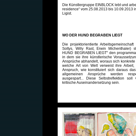
Die Künstlergruppe EINBLOCK lebt und arbeite
residence“ vom 25.08.2013 bis 10.09.2013 
Ligist.
WO DER HUND BEGRABEN LIEGT
Die projektorientierte Arbeitsgemeinschaf
Soltys, Willy Rast, Erwin Michenthaler)
HUND BEGRABEN LIEGT" den programmat
in dem sie ihre künstlerische Voraussetzu
Ansprüche abhandelt, woraus sich konkrete
welche Art von Welt verweist ihre Arbeit,
Anspruch, wie konstituiert sich daraus da
allgemeinen Ansprüche werden respe
ausgespart... Diese Selbstreflektion soll
kritische Auseinandersetzung sein.