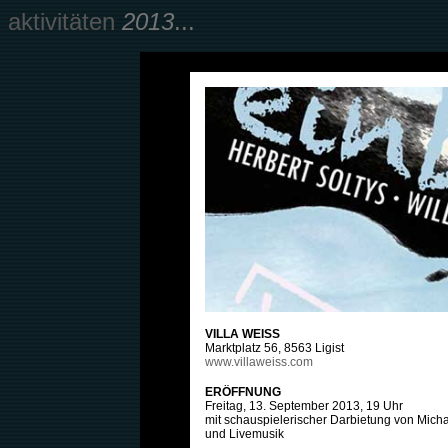
aktivitäten
2013
...
VILLA WEISS
Marktplatz 56, 8563 Ligist
www.villaweiss.com
ERÖFFNUNG
F
reitag, 13. September 2013,
19 Uhr
mit
schauspielerischer Darbietung von
Micha
und Livemusik