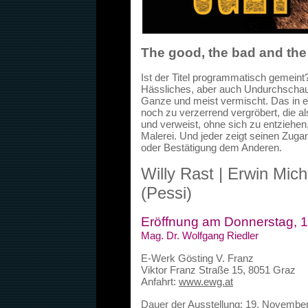
The good, the bad and the
Ist der Titel programmatisch gemeint
Hässliches, aber auch Undurchschaub
Ganze und meist vermischt. Das in ei
noch zu verzerrend vergröbert, die a
und verweist, ohne sich zu entziehe
Malerei. Und jeder zeigt seinen Zugan
oder Bestätigung dem Anderen.
Willy Rast | Erwin Mich
(Pessi)
Eröffnung am Donnerstag, 
Mag. Dr. Wolfgang Riedler
E-Werk Gösting V. Franz
Viktor Franz Straße 15, 8051 Graz
Anfahrt:
www.ewg.at
Dauer der Ausstellung: 19. Novembe