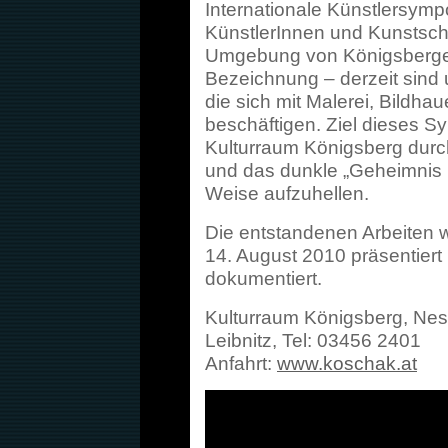
Internationale Künstlersym
KünstlerInnen und Kunstsc
Umgebung von Königsbergen 
Bezeichnung – derzeit sind 
die sich mit Malerei, Bildha
beschäftigen. Ziel dieses S
Kulturraum Königsberg dur
und das dunkle „Geheimnis K
Weise aufzuhellen.
Die entstandenen Arbeiten w
14. August 2010 präsentier
dokumentiert.
Kulturraum Königsberg, Nes
Leibnitz, Tel: 03456 2401
Anfahrt:
www.koschak.at