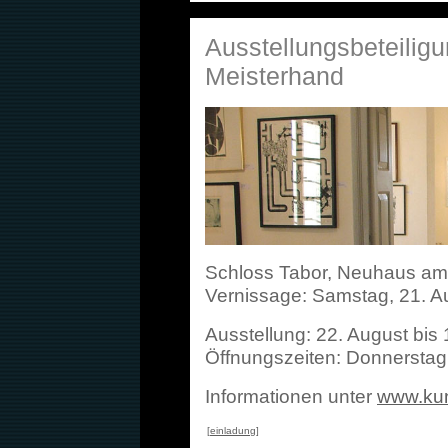
Ausstellungsbeteiligu
Meisterhand
Schloss Tabor, Neuhaus a
Vernissage: Samstag, 21. A
Ausstellung: 22. A
ugust bis
Öffnungszeiten: Donnerstag
Informationen unter
www.ku
[
einladung
]