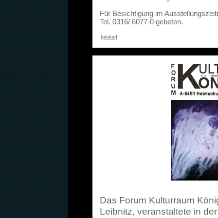
Für Besichtigung im Ausstellungszei
Tel. 0316/ 6077-0 gebeten.
[plakat]
Das Forum Kulturraum Köni
Leibnitz, veranstaltete in de